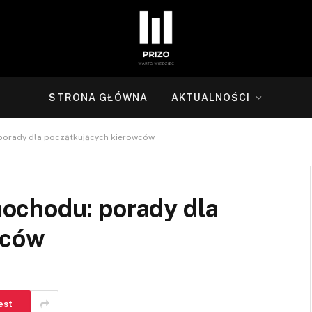
STRONA GŁÓWNA
AKTUALNOŚCI
orady dla początkujących kierowców
ochodu: porady dla
wców
est