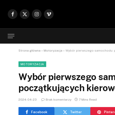
Facebook
X
Instagram
Vimeo
(Twitter)
Strona główna
»
Motoryzacja
»
Wybór pierwszego samochodu: p
MOTORYZACJA
Wybór pierwszego sam
początkujących kiero
2024-04-23
Brak komentarzy
7 Mins Read
Facebook
Twitter
Pinter