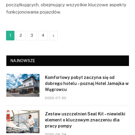
początkujących, obejmujący wszystkie kluczowe aspekty
funkcjonowania pojazdów.
Next
1
2
3
4
NAJNOWSZE
Komfortowy pobyt zaczyna się od
dobrego hotelu – poznaj Hotel Jamajka w
Wągrowcu
2026-07-30
Zestaw uszczelnień Seal Kit – niewielki
element o kluczowym znaczeniu dla
pracy pompy
2026-06-24