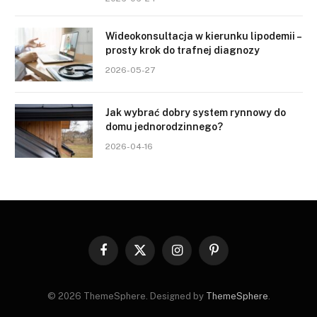
Wideokonsultacja w kierunku lipodemii –
prosty krok do trafnej diagnozy
2026-05-27
Jak wybrać dobry system rynnowy do
domu jednorodzinnego?
2026-04-16
Facebook
X
Instagram
Pinterest
(Twitter)
© 2026 ThemeSphere. Designed by
ThemeSphere
.