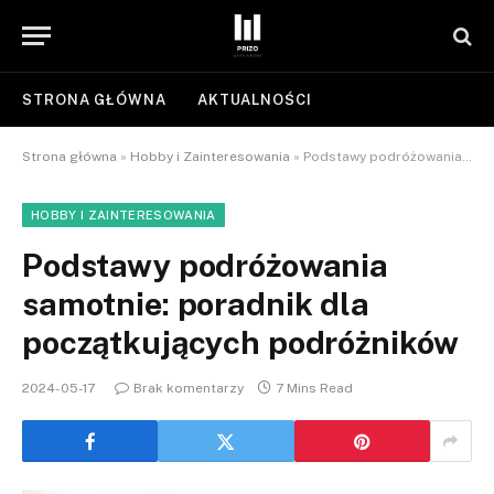
STRONA GŁÓWNA
AKTUALNOŚCI
Strona główna
»
Hobby i Zainteresowania
»
Podstawy podróżowania samotnie: poradnik dla początkujących podróżników
HOBBY I ZAINTERESOWANIA
Podstawy podróżowania
samotnie: poradnik dla
początkujących podróżników
2024-05-17
Brak komentarzy
7 Mins Read