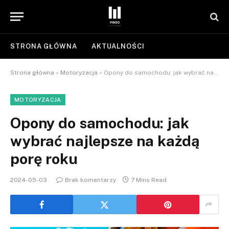
STRONA GŁÓWNA
AKTUALNOŚCI
Strona główna
»
Motoryzacja
»
Opony do samochodu: jak wybrać najlepsze na każdą porę roku
MOTORYZACJA
Opony do samochodu: jak
wybrać najlepsze na każdą
porę roku
2024-05-03
Brak komentarzy
7 Mins Read