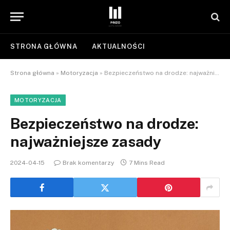
STRONA GŁÓWNA
AKTUALNOŚCI
Strona główna
»
Motoryzacja
»
Bezpieczeństwo na drodze: najważniejsze zasady
MOTORYZACJA
Bezpieczeństwo na drodze:
najważniejsze zasady
2024-04-15
Brak komentarzy
7 Mins Read