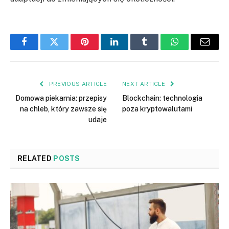
Facebook
Twitter
Pinterest
LinkedIn
Tumblr
WhatsApp
Email
PREVIOUS ARTICLE
NEXT ARTICLE
Domowa piekarnia: przepisy
Blockchain: technologia
na chleb, który zawsze się
poza kryptowalutami
udaje
RELATED
POSTS