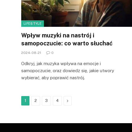
LIFESTYLE
Wpływ muzyki na nastrój i
samopoczucie: co warto słuchać
2024-08-21
0
Odkryj, jak muzyka wpływa na emocje i
samopoczucie, oraz dowiedz się, jakie utwory
wybierać, aby poprawić nastrój.
Next
1
2
3
4