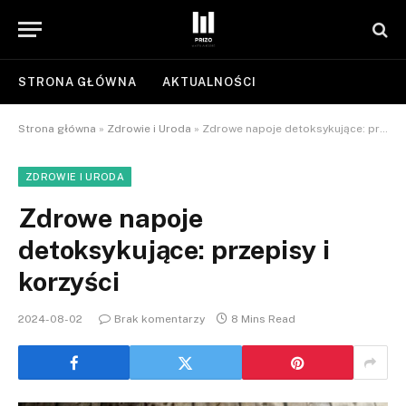
STRONA GŁÓWNA
AKTUALNOŚCI
Strona główna
»
Zdrowie i Uroda
»
Zdrowe napoje detoksykujące: przepisy i korzyści
ZDROWIE I URODA
Zdrowe napoje
detoksykujące: przepisy i
korzyści
2024-08-02
Brak komentarzy
8 Mins Read