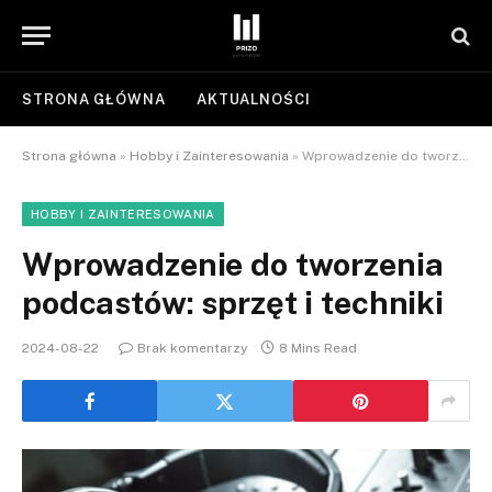
STRONA GŁÓWNA
AKTUALNOŚCI
Strona główna
»
Hobby i Zainteresowania
»
Wprowadzenie do tworzenia podcastów: sprzęt i techniki
HOBBY I ZAINTERESOWANIA
Wprowadzenie do tworzenia
podcastów: sprzęt i techniki
2024-08-22
Brak komentarzy
8 Mins Read