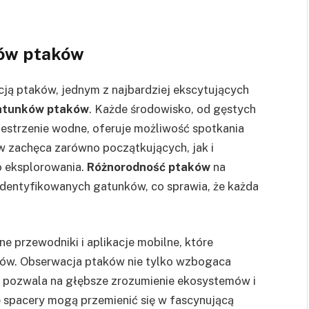
ków ptaków
ą ptaków, jednym z najbardziej ekscytujących
gatunków ptaków
. Każde środowisko, od gęstych
rzestrzenie wodne, oferuje możliwość spotkania
w zachęca zarówno początkujących, jak i
 eksplorowania.
Różnorodność ptaków
na
zidentyfikowanych gatunków, co sprawia, że każda
 przewodniki i aplikacje mobilne, które
ków. Obserwacja ptaków nie tylko wzbogaca
eż pozwala na głębsze zrozumienie ekosystemów i
 spacery mogą przemienić się w fascynującą