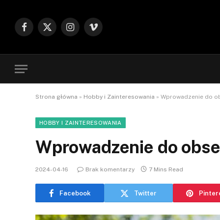
Facebook
X
Instagram
Vimeo
(Twitter)
Strona główna
»
Hobby i Zainteresowania
»
Wprowadzenie do ob
HOBBY I ZAINTERESOWANIA
Wprowadzenie do obser
2024-04-16
Brak komentarzy
7 Mins Read
Facebook
Twitter
Pinter