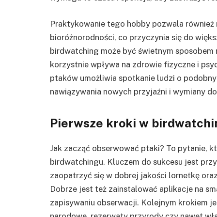
Praktykowanie tego hobby pozwala również n
bioróżnorodności, co przyczynia się do wię
birdwatching może być świetnym sposobem n
korzystnie wpływa na zdrowie fizyczne i psy
ptaków umożliwia spotkanie ludzi o podobny
nawiązywania nowych przyjaźni i wymiany d
Pierwsze kroki w birdwatch
Jak zacząć obserwować ptaki? To pytanie, k
birdwatchingu. Kluczem do sukcesu jest przy
zaopatrzyć się w dobrej jakości lornetkę or
Dobrze jest też zainstalować aplikacje na sm
zapisywaniu obserwacji. Kolejnym krokiem j
narodowe, rezerwaty przyrody czy nawet wł