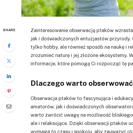
Zainteresowanie obserwacją ptaków wzrasta 
SHARE
jak i doświadczonych entuzjastów przyrody. 
tylko hobby, ale również sposób na naukę i r
zrozumieć naturę i jej złożone ekosystemy.
informacje, które pomogą Ci rozpocząć tę p
Dlaczego warto obserwować
Obserwacja ptaków to fascynująca i edukacy
amatorów, jak i doświadczonych obserwatoró
warto zwrócić uwagę na możliwość bliskiego k
ale i relaksujące. Dzięki obserwacji ptaków u
wymaga to czasu i spokoju, aby zauważyć róż