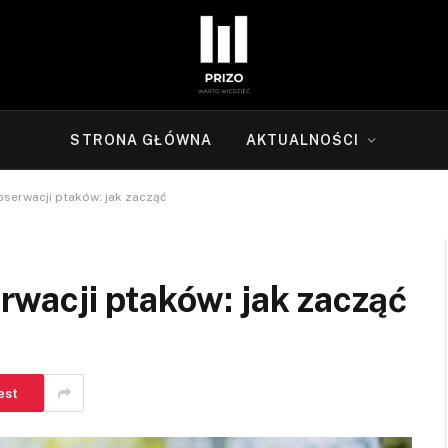
STRONA GŁÓWNA
AKTUALNOŚCI
serwacji ptaków: jak zacząć
wacji ptaków: jak zacząć
est