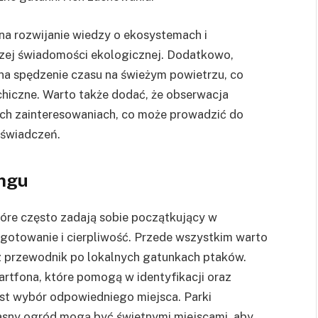
a rozwijanie wiedzy o ekosystemach i
kszej świadomości ekologicznej. Dodatkowo,
a spędzenie czasu na świeżym powietrzu, co
chiczne. Warto także dodać, że obserwacja
ch zainteresowaniach, co może prowadzić do
oświadczeń.
ingu
tóre często zadają sobie początkujący w
gotowanie i cierpliwość. Przede wszystkim warto
az przewodnik po lokalnych gatunkach ptaków.
artfona, które pomogą w identyfikacji oraz
est wybór odpowiedniego miejsca. Parki
asny ogród mogą być świetnymi miejscami, aby