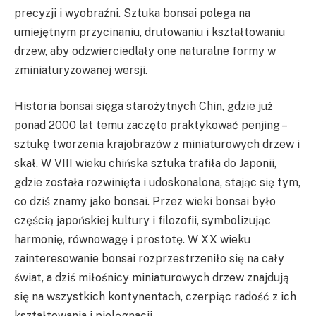
precyzji i wyobraźni. Sztuka bonsai polega na
umiejętnym przycinaniu, drutowaniu i kształtowaniu
drzew, aby odzwierciedlały one naturalne formy w
zminiaturyzowanej wersji.
Historia bonsai sięga starożytnych Chin, gdzie już
ponad 2000 lat temu zaczęto praktykować penjing –
sztukę tworzenia krajobrazów z miniaturowych drzew i
skał. W VIII wieku chińska sztuka trafiła do Japonii,
gdzie została rozwinięta i udoskonalona, stając się tym,
co dziś znamy jako bonsai. Przez wieki bonsai było
częścią japońskiej kultury i filozofii, symbolizując
harmonię, równowagę i prostotę. W XX wieku
zainteresowanie bonsai rozprzestrzeniło się na cały
świat, a dziś miłośnicy miniaturowych drzew znajdują
się na wszystkich kontynentach, czerpiąc radość z ich
kształtowania i pielęgnacji.