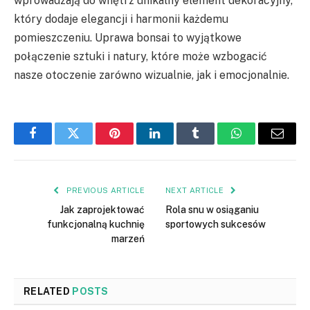
wprowadzają do wnętrz unikalny element dekoracyjny,
który dodaje elegancji i harmonii każdemu
pomieszczeniu. Uprawa bonsai to wyjątkowe
połączenie sztuki i natury, które może wzbogacić
nasze otoczenie zarówno wizualnie, jak i emocjonalnie.
Facebook
Twitter
Pinterest
LinkedIn
Tumblr
WhatsApp
Email
PREVIOUS ARTICLE
NEXT ARTICLE
Jak zaprojektować
Rola snu w osiąganiu
funkcjonalną kuchnię
sportowych sukcesów
marzeń
RELATED
POSTS