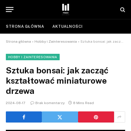
STRONA GŁÓWNA
AKTUALNOŚCI
Strona główna
»
Hobby i Zainteresowania
»
Sztuka bonsai: jak zacząć kształtować miniaturowe drzewa
HOBBY I ZAINTERESOWANIA
Sztuka bonsai: jak zacząć
kształtować miniaturowe
drzewa
2024-08-17
Brak komentarzy
8 Mins Read