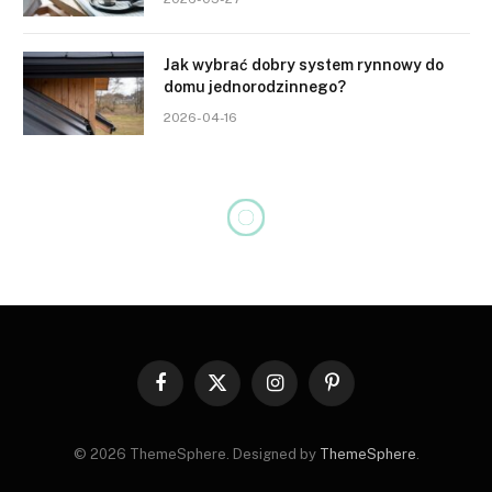
Jak wybrać dobry system rynnowy do
domu jednorodzinnego?
2026-04-16
TECHNOLOGIA
Rozszerzona rzeczywistość w
przemyśle: jak AR zmienia
produkcję i serwis
2024-08-23
Brak komentarzy
8 Mins Read