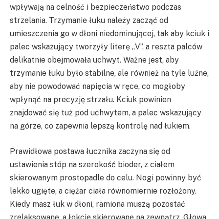
wpływają na celność i bezpieczeństwo podczas
strzelania. Trzymanie łuku należy zacząć od
umieszczenia go w dłoni niedominującej, tak aby kciuk i
palec wskazujący tworzyły literę „V”, a reszta palców
delikatnie obejmowała uchwyt. Ważne jest, aby
trzymanie łuku było stabilne, ale również na tyle luźne,
aby nie powodować napięcia w ręce, co mogłoby
wpłynąć na precyzję strzału. Kciuk powinien
znajdować się tuż pod uchwytem, a palec wskazujący
na górze, co zapewnia lepszą kontrolę nad łukiem.
Prawidłowa postawa łucznika zaczyna się od
ustawienia stóp na szerokość bioder, z ciałem
skierowanym prostopadle do celu. Nogi powinny być
lekko ugięte, a ciężar ciała równomiernie rozłożony.
Kiedy masz łuk w dłoni, ramiona muszą pozostać
zrelaksowane, a łokcie skierowane na zewnątrz. Głowa