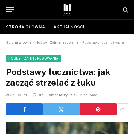
STRONA GŁÓWNA
AKTUALNOŚCI
Strona główna
»
Hobby i Zainteresowania
»
Podstawy łucznictwa: jak zacząć strzelać z łuku
HOBBY I ZAINTERESOWANIA
Podstawy łucznictwa: jak
zacząć strzelać z łuku
2024-08-24
Brak komentarzy
9 Mins Read