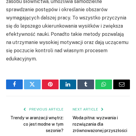
zasobu słownictwa, umożliwia samodzielne
sprawdzanie postępów i określanie obszarów
wymagających dalszej pracy. To wszystko przyczynia
się do lepszego ukierunkowania wysiłków i zwiększa
efektywność nauki. Ponadto takie metody pozwalają
na utrzymanie wysokiej motywacji oraz dają uczącemu
się poczucie kontroli nad własnym procesem
edukacyjnym.
Facebook
Twitter
Pinterest
LinkedIn
Tumblr
WhatsApp
Email
PREVIOUS ARTICLE
NEXT ARTICLE
Trendy w aranżacji wnętrz:
Woda pitna: wyzwania i
co jest modne w tym
rozwiązania dla
sezonie?
zrównoważonej przyszłości