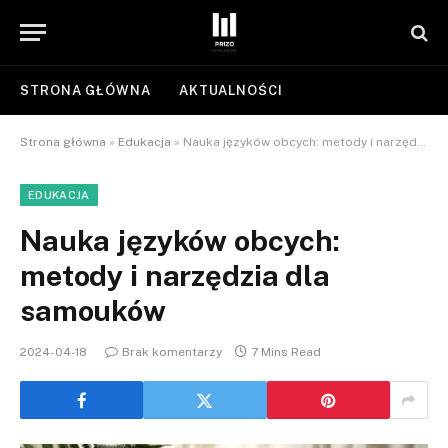
STRONA GŁÓWNA
AKTUALNOŚCI
Strona główna
»
Edukacja
»
Nauka języków obcych: metody i narzędzia dla samouków
EDUKACJA
Nauka języków obcych:
metody i narzędzia dla
samouków
2024-04-18
Brak komentarzy
7 Mins Read