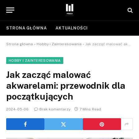
STRONA GŁÓWNA
AKTUALNOŚCI
Strona główna
»
Hobby i Zainteresowania
»
Jak zacząć malować akwarelami: przewodnik dla początkujących
HOBBY I ZAINTERESOWANIA
Jak zacząć malować
akwarelami: przewodnik dla
początkujących
2024-05-06
Brak komentarzy
7 Mins Read