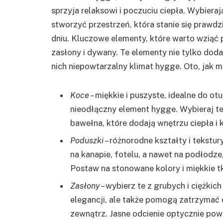
sprzyja relaksowi i poczuciu ciepła. Wybiera
stworzyć przestrzeń, która stanie się praw
dniu. Kluczowe elementy, które warto wziąć 
zasłony i dywany. Te elementy nie tylko dod
nich niepowtarzalny klimat hygge. Oto, jak 
Koce
– miękkie i puszyste, idealne do o
nieodłączny element hygge. Wybieraj te
bawełna, które dodają wnętrzu ciepła i 
Poduszki
– różnorodne kształty i tekstu
na kanapie, fotelu, a nawet na podłod
Postaw na stonowane kolory i miękkie tk
Zasłony
– wybierz te z grubych i ciężkic
elegancji, ale także pomogą zatrzymać 
zewnątrz. Jasne odcienie optycznie pow