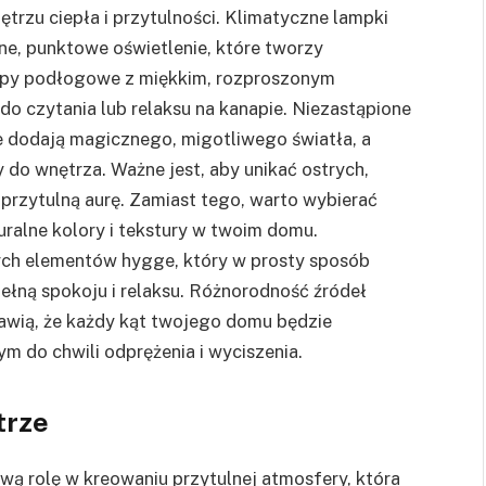
trzu ciepła i przytulności. Klimatyczne lampki
ne, punktowe oświetlenie, które tworzy
mpy podłogowe z miękkim, rozproszonym
do czytania lub relaksu na kanapie. Niezastąpione
e dodają magicznego, migotliwego światła, a
do wnętrza. Ważne jest, aby unikać ostrych,
 przytulną aurę. Zamiast tego, warto wybierać
turalne kolory i tekstury w twoim domu.
wych elementów hygge, który w prosty sposób
ełną spokoju i relaksu. Różnorodność źródeł
rawią, że każdy kąt twojego domu będzie
 do chwili odprężenia i wyciszenia.
trze
wą rolę w kreowaniu przytulnej atmosfery, która