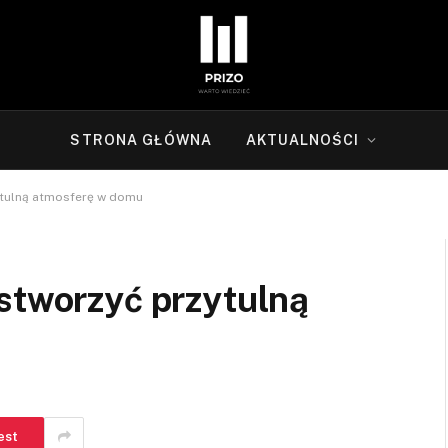
STRONA GŁÓWNA
AKTUALNOŚCI
ytulną atmosferę w domu
 stworzyć przytulną
est