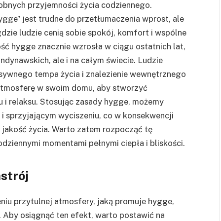
drobnych przyjemności życia codziennego.
gge” jest trudne do przetłumaczenia wprost, ale
gdzie ludzie cenią sobie spokój, komfort i wspólne
ość hygge znacznie wzrosła w ciągu ostatnich lat,
andynawskich, ale i na całym świecie. Ludzie
sywnego tempa życia i znalezienie wewnętrznego
 atmosferę w swoim domu, aby stworzyć
u i relaksu. Stosując zasady hygge, możemy
 i sprzyjającym wyciszeniu, co w konsekwencji
jakość życia. Warto zatem rozpocząć tę
odziennymi momentami pełnymi ciepła i bliskości.
strój
iu przytulnej atmosfery, jaką promuje hygge,
. Aby osiągnąć ten efekt, warto postawić na