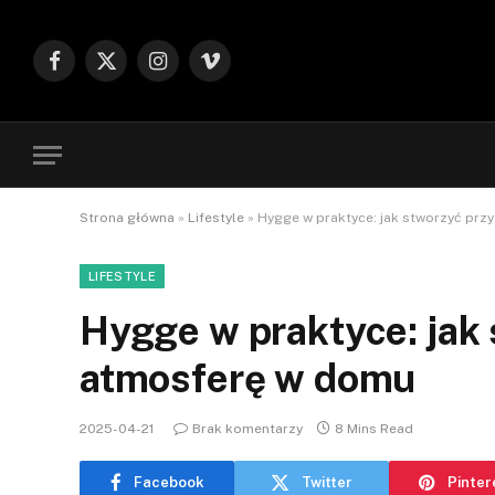
Facebook
X
Instagram
Vimeo
(Twitter)
Strona główna
»
Lifestyle
»
Hygge w praktyce: jak stworzyć prz
LIFESTYLE
Hygge w praktyce: jak
atmosferę w domu
2025-04-21
Brak komentarzy
8 Mins Read
Facebook
Twitter
Pinter